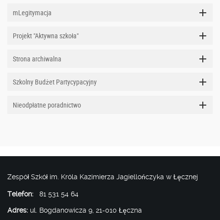
mLegitymacja
Projekt "Aktywna szkoła"
Strona archiwalna
Szkolny Budżet Partycypacyjny
Nieodpłatne poradnictwo
Zespół Szkół im. Króla Kazimierza Jagiellończyka w Łęcznej
Telefon:
81 531 54 64
Adres:
ul. Bogdanowicza 9, 21-010 Łęczna