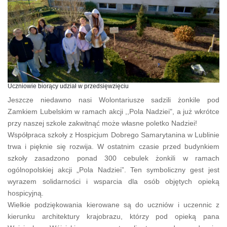
Uczniowie biorący udział w przedsięwzięciu
Jeszcze niedawno nasi Wolontariusze sadzili żonkile pod
Zamkiem Lubelskim w ramach akcji ,,Pola Nadziei", a już wkrótce
przy naszej szkole zakwitnąć może własne poletko Nadziei!
Współpraca szkoły z Hospicjum Dobrego Samarytanina w Lublinie
trwa i pięknie się rozwija. W ostatnim czasie przed budynkiem
szkoły zasadzono ponad 300 cebulek żonkili w ramach
ogólnopolskiej akcji „Pola Nadziei”. Ten symboliczny gest jest
wyrazem solidarności i wsparcia dla osób objętych opieką
hospicyjną.
Wielkie podziękowania kierowane są do uczniów i uczennic z
kierunku architektury krajobrazu, którzy pod opieką pana