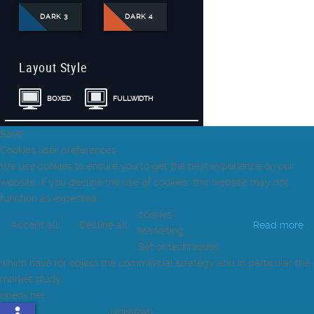
DARK 3
DARK 4
Layout Style
BOXED
FULLWIDTH
Save
Cookies user preferences
We use cookies to ensure you to get the best experience on our
website. If you decline the use of cookies, this website may not
function as expected.
cookies
Accept all
Decline all
Read more
Marketing
Set of techniques
which have for object the commercial strategy and in particular the
market study.
openx.net
Unknown