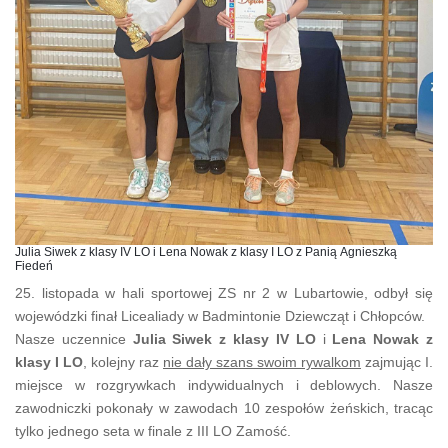
Julia Siwek z klasy IV LO i Lena Nowak z klasy I LO z Panią Agnieszką
Fiedeń
25. listopada w hali sportowej ZS nr 2 w Lubartowie, odbył się
wojewódzki finał Licealiady w Badmintonie Dziewcząt i Chłopców.
Nasze uczennice
Julia Siwek z klasy IV LO
i
Lena Nowak z
klasy I LO
, kolejny raz
nie dały szans swoim rywalkom
zajmując I.
miejsce w rozgrywkach indywidualnych i deblowych. Nasze
zawodniczki pokonały w zawodach 10 zespołów żeńskich, tracąc
tylko jednego seta w finale z III LO Zamość.