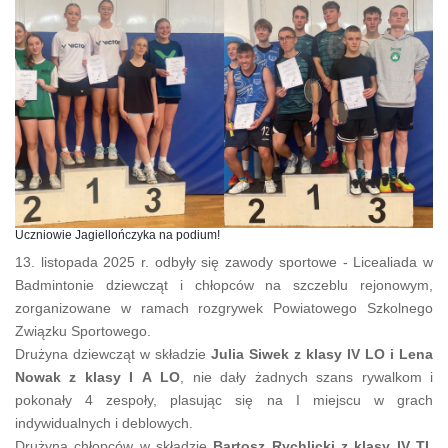
Uczniowie Jagiellończyka na podium!
13. listopada 2025 r. odbyły się zawody sportowe - Licealiada w
Badmintonie dziewcząt i chłopców na szczeblu rejonowym,
zorganizowane w ramach rozgrywek Powiatowego Szkolnego
Związku Sportowego.
Drużyna dziewcząt w składzie
Julia Siwek z klasy IV LO i Lena
Nowak z klasy I A LO
, nie dały żadnych szans rywalkom i
pokonały 4 zespoły, plasując się na I miejscu w grach
indywidualnych i deblowych.
Drużyna chłopców w składzie
Bartosz Rychlicki z klasy IV TI,