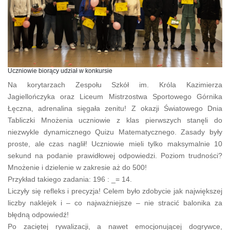
Uczniowie biorący udział w konkursie
Na korytarzach Zespołu Szkół im. Króla Kazimierza
Jagiellończyka oraz Liceum Mistrzostwa Sportowego Górnika
Łęczna, adrenalina sięgała zenitu! Z okazji Światowego Dnia
Tabliczki Mnożenia uczniowie z klas pierwszych stanęli do
niezwykle dynamicznego Quizu Matematycznego. Zasady były
proste, ale czas naglił! Uczniowie mieli tylko maksymalnie 10
sekund na podanie prawidłowej odpowiedzi. Poziom trudności?
Mnożenie i dzielenie w zakresie aż do 500!
Przykład takiego zadania: 196 : _= 14.
Liczyły się refleks i precyzja! Celem było zdobycie jak największej
liczby naklejek i – co najważniejsze – nie stracić balonika za
błędną odpowiedź!
Po zaciętej rywalizacji, a nawet emocjonującej dogrywce,