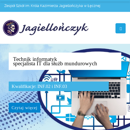
Zespół Szkół im. Króla Kazimierza Jagiellończyka w Łęcznej
Technik informatyk
specjalista IT dla służb mundurowych
Kwalifikacje: INF.02 i INF.03
Czytaj więcej