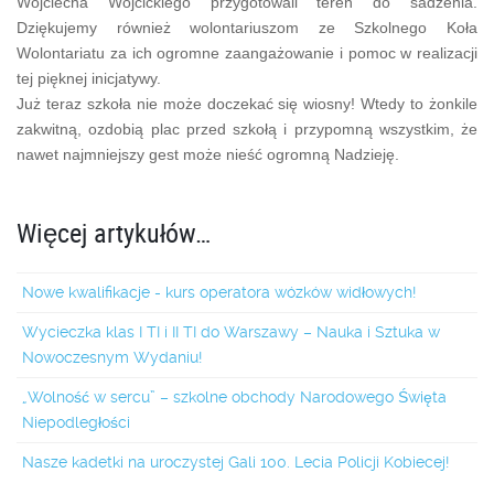
Wojciecha Wójcickiego przygotowali teren do sadzenia.
Dziękujemy również wolontariuszom ze Szkolnego Koła
Wolontariatu za ich ogromne zaangażowanie i pomoc w realizacji
tej pięknej inicjatywy.
Już teraz szkoła nie może doczekać się wiosny! Wtedy to żonkile
zakwitną, ozdobią plac przed szkołą i przypomną wszystkim, że
nawet najmniejszy gest może nieść ogromną Nadzieję.
Więcej artykułów…
Nowe kwalifikacje - kurs operatora wózków widłowych!
Wycieczka klas I TI i II TI do Warszawy – Nauka i Sztuka w
Nowoczesnym Wydaniu!
„Wolność w sercu” – szkolne obchody Narodowego Święta
Niepodległości
Nasze kadetki na uroczystej Gali 100. Lecia Policji Kobiecej!