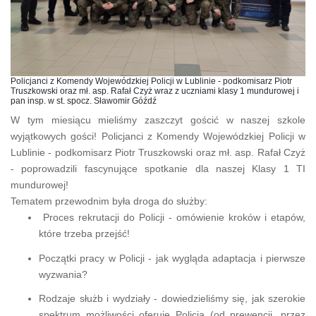
Policjanci z Komendy Wojewódzkiej Policji w Lublinie - podkomisarz Piotr
Truszkowski oraz mł. asp. Rafał Czyż wraz z uczniami klasy 1 mundurowej i
pan insp. w st. spocz. Sławomir Góźdź
W tym miesiącu mieliśmy zaszczyt gościć w naszej szkole
wyjątkowych gości! Policjanci z Komendy Wojewódzkiej Policji w
Lublinie - podkomisarz Piotr Truszkowski oraz mł. asp. Rafał Czyż
- poprowadzili fascynujące spotkanie dla naszej Klasy 1 TI
mundurowej!
Tematem przewodnim była droga do służby:
Proces rekrutacji do Policji - omówienie kroków i etapów,
które trzeba przejść!
Początki pracy w Policji - jak wygląda adaptacja i pierwsze
wyzwania?
Rodzaje służb i wydziały - dowiedzieliśmy się, jak szerokie
spektrum możliwości oferuje Policja (od prewencji, przez