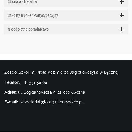
Strona archiwalna
Szkolny Budżet Partycypacyjny
Nieodpłatne poradnictwo
Zespół Szkół im. Króla Kazimierza Jagiellończyka w Łęcznej
Telefon:
81 531 54 64
Adres:
ul. Bogdanowicza 9, 21-010 Łęczna
E-mail:
sekretariat@kkjagiellonczyk.fc.pl