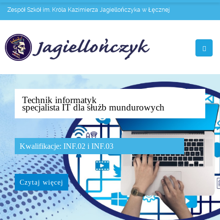
Zespół Szkół im. Króla Kazimierza Jagiellończyka w Łęcznej
Technik informatyk
specjalista IT dla służb mundurowych
Kwalifikacje: INF.02 i INF.03
Czytaj więcej