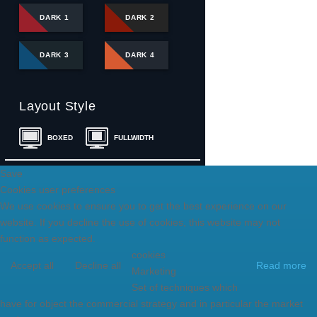
DARK 1
DARK 2
DARK 3
DARK 4
Layout Style
BOXED
FULLWIDTH
Save
Cookies user preferences
We use cookies to ensure you to get the best experience on our
website. If you decline the use of cookies, this website may not
function as expected.
cookies
Accept all
Decline all
Read more
Marketing
Set of techniques which
have for object the commercial strategy and in particular the market