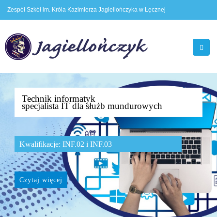
Zespół Szkół im. Króla Kazimierza Jagiellończyka w Łęcznej
Technik informatyk
specjalista IT dla służb mundurowych
Kwalifikacje: INF.02 i INF.03
Czytaj więcej