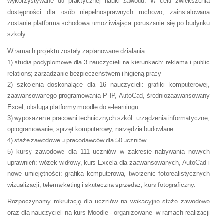
wykorzystywane do praktycznej nauki zawodu. W celu zwiększenia
dostępności dla osób niepełnosprawnych ruchowo, zainstalowana
zostanie platforma schodowa umożliwiająca poruszanie się po budynku
szkoły.
W ramach projektu zostały zaplanowane działania:
1) studia podyplomowe dla 3 nauczycieli na kierunkach: reklama i public
relations; zarządzanie bezpieczeństwem i higieną pracy
2) szkolenia doskonalące dla 16 nauczycieli: grafiki komputerowej,
zaawansowanego programowania PHP, AutoCad, średniozaawansowany
Excel, obsługa platformy moodle do e-learningu.
3) wyposażenie pracowni technicznych szkół: urządzenia informatyczne,
oprogramowanie, sprzęt komputerowy, narzędzia budowlane.
4) staże zawodowe u pracodawców dla 50 uczniów.
5) kursy zawodowe dla 111 uczniów w zakresie nabywania nowych
uprawnień: wózek widłowy, kurs Excela dla zaawansowanych, AutoCad i
nowe umiejętności: grafika komputerowa, tworzenie fotorealistycznych
wizualizacji, telemarketing i skuteczna sprzedaż, kurs fotograficzny.
Rozpoczynamy rekrutację dla uczniów na wakacyjne staże zawodowe
oraz dla nauczycieli na kurs Moodle - organizowane w ramach realizacji