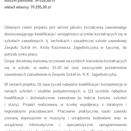
budżet państwa: 34 016,88 zł
wkład własny: 70 295,00 zł
Głównym celem projektu jest wzrost jakości kształcenia zawodowego
dostosowującego kwalifikacje i umiejętności uczniów kształcących się w
szkołach zawodowych, tj. technikach i zasadniczej szkole zawodowej
Zespołu Szkół im. Króla Kazimierza Jagiellończyka w Łęcznej, do
potrzeb rynku pracy.
Grupę docelową stanowią uczniowie wszystkich kierunków kształcących
się w szkole, w wieku 15-20 lat oraz nauczyciele przedmiotów
zawodowych zatrudnienie w Zespole Szkół im. K.K. Jagiellończyka.
W ramach projektu 16 nauczycieli nabędzie kwalifikacje i kompetencje w
ramach szkoleń i studiów podyplomowych, a 111 uczniów nabędzie
kwalifikacje i doświadczenie zawodowe (w trakcie kursów, szkoleń
i staży). Projekt realizowany w ścisłej współpracy z lokalnymi i
regionalnymi pracodawcami. Pracownie praktycznej nauki zawodu
zostaną doposażone w maszyny i urządzenia budowlane oraz w
urządzenia informatyczne i specjalistyczne oprogramowanie