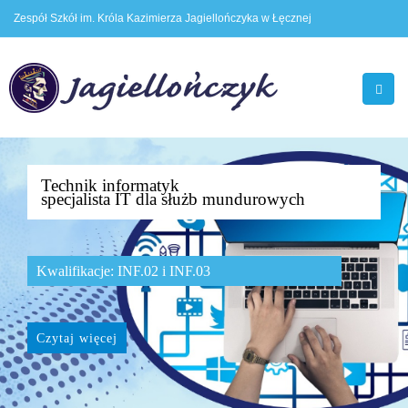
Zespół Szkół im. Króla Kazimierza Jagiellończyka w Łęcznej
Technik informatyk
specjalista IT dla służb mundurowych
Kwalifikacje: INF.02 i INF.03
Czytaj więcej