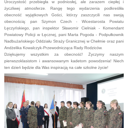
​Uroczystość przebiegła w podniosłej, ale zarazem ciepłej i
życzliwej atmosferze. Rangę tego wydarzenia podkreśliła
obecność wyjątkowych Gości, którzy zaszczycili nas swoją
obecnością: ​pan Szymon Czech - Wicestarosta Powiatu
Łęczyńskiego, ​pan inspektor Sławomir Cielniak - Komendant
Powiatowy Policji w Łęcznej, pani Marta Pogoda - Podpułkownik
Nadbużańskiego Oddziału Straży Granicznej w Chełmie oraz pani
Andżelika Kowalczyk-​Przewodnicząca Rady Rodziców.
​Dziękujemy wszystkim za obecność! Życzymy naszym
pierwszoklasistom i awansowanym kadetom powodzenia! Niech
ten dzień będzie dla Was inspiracją na całe szkolne życie!