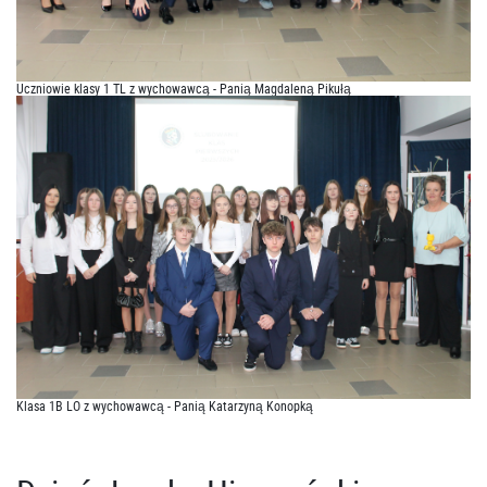
Uczniowie klasy 1 TL z wychowawcą - Panią Magdaleną Pikułą
Klasa 1B LO z wychowawcą - Panią Katarzyną Konopką