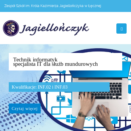
Zespół Szkół im. Króla Kazimierza Jagiellończyka w Łęcznej
Technik informatyk
specjalista IT dla służb mundurowych
Kwalifikacje: INF.02 i INF.03
Czytaj więcej