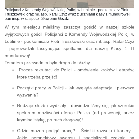
Policjanci z Komendy Wojewódzkiej Policji w Lublinie - podkomisarz Piotr
Truszkowski oraz mł. asp. Rafał Czyż wraz z uczniami klasy 1 mundurowej i
pan insp. w st. spocz. Sławomir Góźdź
W tym miesiącu mieliśmy zaszczyt gościć w naszej szkole
wyjątkowych gości! Policjanci z Komendy Wojewódzkiej Policji w
Lublinie - podkomisarz Piotr Truszkowski oraz mł. asp. Rafał Czyż
- poprowadzili fascynujące spotkanie dla naszej Klasy 1 TI
mundurowej!
Tematem przewodnim była droga do służby:
Proces rekrutacji do Policji - omówienie kroków i etapów,
które trzeba przejść!
Początki pracy w Policji - jak wygląda adaptacja i pierwsze
wyzwania?
Rodzaje służb i wydziały - dowiedzieliśmy się, jak szerokie
spektrum możliwości oferuje Policja (od prewencji, przez
kryminalistykę, po ruch drogowy)!
Gdzie można podjąć pracę? - Ścieżki rozwoju i kariery -
Jakie perspektywy awansu i specjalizacji czekają na