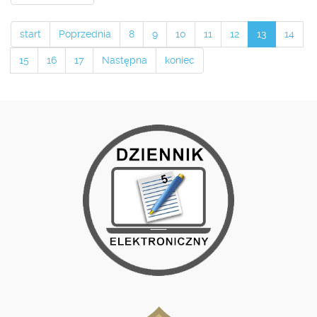
start
Poprzednia
8
9
10
11
12
13
14
15
16
17
Następna
koniec