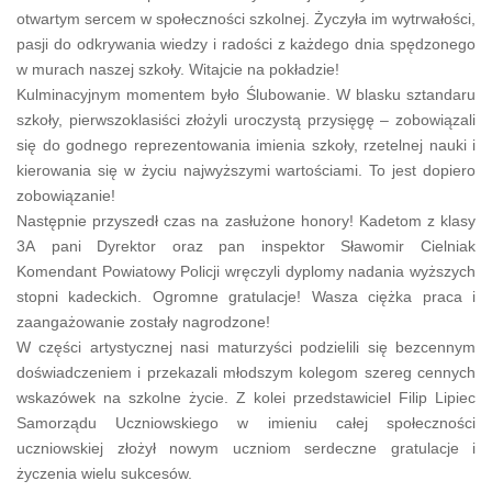
otwartym sercem w społeczności szkolnej. Życzyła im wytrwałości,
pasji do odkrywania wiedzy i radości z każdego dnia spędzonego
w murach naszej szkoły. Witajcie na pokładzie!
​Kulminacyjnym momentem było Ślubowanie. W blasku sztandaru
szkoły, pierwszoklasiści złożyli uroczystą przysięgę – zobowiązali
się do godnego reprezentowania imienia szkoły, rzetelnej nauki i
kierowania się w życiu najwyższymi wartościami. To jest dopiero
zobowiązanie!
​Następnie przyszedł czas na zasłużone honory! Kadetom z klasy
3A pani Dyrektor oraz pan inspektor Sławomir Cielniak
Komendant Powiatowy Policji wręczyli dyplomy nadania wyższych
stopni kadeckich. Ogromne gratulacje! Wasza ciężka praca i
zaangażowanie zostały nagrodzone!
​W części artystycznej nasi maturzyści podzielili się bezcennym
doświadczeniem i przekazali młodszym kolegom szereg cennych
wskazówek na szkolne życie. Z kolei przedstawiciel Filip Lipiec
Samorządu Uczniowskiego w imieniu całej społeczności
uczniowskiej złożył nowym uczniom serdeczne gratulacje i
życzenia wielu sukcesów.