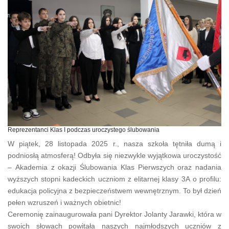
Reprezentanci Klas I podczas uroczystego ślubowania
W piątek, 28 listopada 2025 r., nasza szkoła tętniła dumą i
podniosłą atmosferą! Odbyła się niezwykle wyjątkowa uroczystość
– Akademia z okazji Ślubowania Klas Pierwszych oraz nadania
wyższych stopni kadeckich uczniom z elitarnej klasy 3A o profilu:
edukacja policyjna z bezpieczeństwem wewnętrznym. To był dzień
pełen wzruszeń i ważnych obietnic!
​Ceremonię zainaugurowała pani Dyrektor Jolanty Jarawki, która w
swoich słowach powitała naszych najmłodszych uczniów z