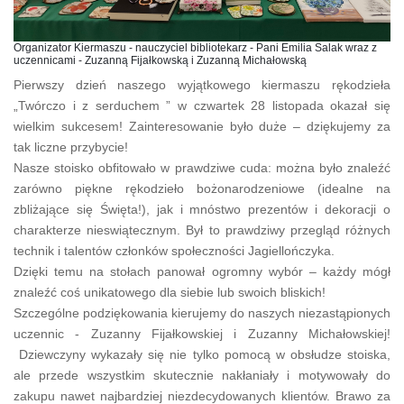
Organizator Kiermaszu - nauczyciel bibliotekarz - Pani Emilia Salak wraz z
uczennicami - Zuzanną Fijałkowską i Zuzanną Michałowską
Pierwszy dzień naszego wyjątkowego kiermaszu rękodzieła
„Twórczo i z serduchem ” w czwartek 28 listopada okazał się
wielkim sukcesem! Zainteresowanie było duże – dziękujemy za
tak liczne przybycie!
Nasze stoisko obfitowało w prawdziwe cuda: można było znaleźć
zarówno piękne rękodzieło bożonarodzeniowe (idealne na
zbliżające się Święta!), jak i mnóstwo prezentów i dekoracji o
charakterze nieswiątecznym. Był to prawdziwy przegląd różnych
technik i talentów członków społeczności Jagiellończyka.
Dzięki temu na stołach panował ogromny wybór – każdy mógł
znaleźć coś unikatowego dla siebie lub swoich bliskich!
Szczególne podziękowania kierujemy do naszych niezastąpionych
uczennic - Zuzanny Fijałkowskiej i Zuzanny Michałowskiej!
Dziewczyny wykazały się nie tylko pomocą w obsłudze stoiska,
ale przede wszystkim skutecznie nakłaniały i motywowały do
zakupu nawet najbardziej niezdecydowanych klientów. Brawo za