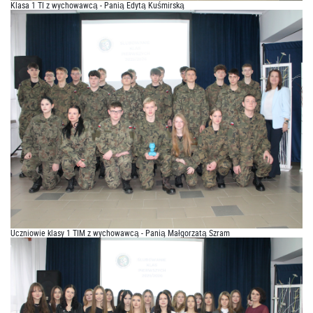
Klasa 1 TI z wychowawcą - Panią Edytą Kuśmirską
Uczniowie klasy 1 TIM z wychowawcą - Panią Małgorzatą Szram