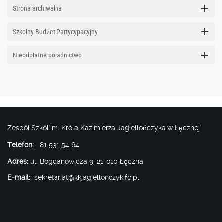
Strona archiwalna
Szkolny Budżet Partycypacyjny
Nieodpłatne poradnictwo
Zespół Szkół im. Króla Kazimierza Jagiellończyka w Łęcznej
Telefon:
81 531 54 64
Adres:
ul. Bogdanowicza 9, 21-010 Łęczna
E-mail:
sekretariat@kkjagiellonczyk.fc.pl