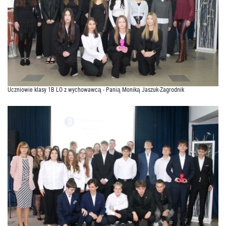
Uczniowie klasy 1B LO z wychowawcą - Panią Moniką Jaszuk-Zagrodnik