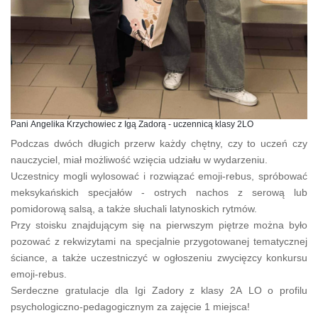
Pani Angelika Krzychowiec z Igą Zadorą - uczennicą klasy 2LO
Podczas dwóch długich przerw każdy chętny, czy to uczeń czy
nauczyciel, miał możliwość wzięcia udziału w wydarzeniu.
Uczestnicy mogli wylosować i rozwiązać emoji-rebus, spróbować
meksykańskich specjałów - ostrych nachos z serową lub
pomidorową salsą, a także słuchali latynoskich rytmów.
Przy stoisku znajdującym się na pierwszym piętrze można było
pozować z rekwizytami na specjalnie przygotowanej tematycznej
ściance, a także uczestniczyć w ogłoszeniu zwycięzcy konkursu
emoji-rebus.
Serdeczne gratulacje dla Igi Zadory z klasy 2A LO o profilu
psychologiczno-pedagogicznym za zajęcie 1 miejsca!