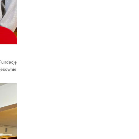
Fundację
eresownie