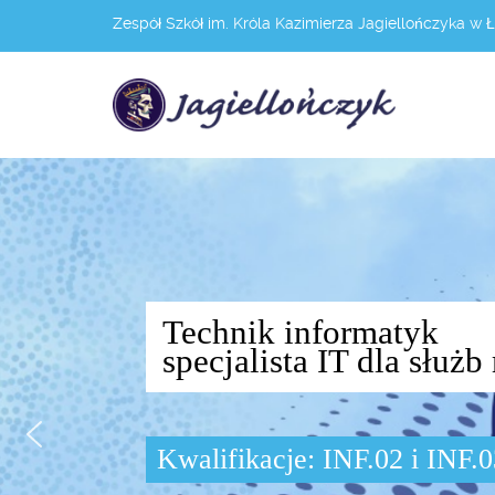
Zespół Szkół im. Króla Kazimierza Jagiellończyka w 
Technik informatyk
specjalista IT dla słu
Kwalifikacje: INF.02 i INF.