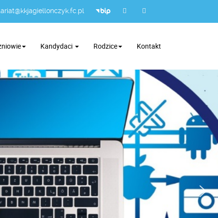
ariat@kkjagiellonczyk.fc.pl
zniowie
Kandydaci
Rodzice
Kontakt