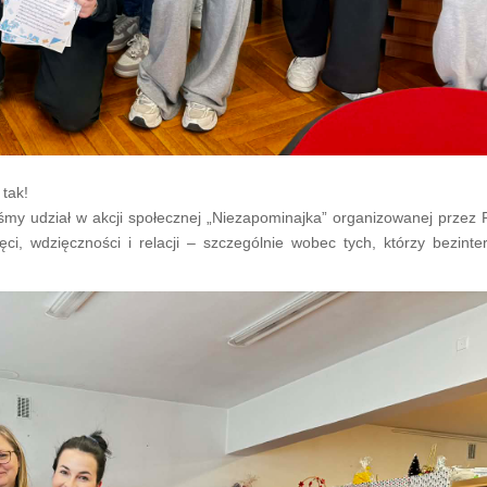
 tak!
śmy udział w akcji społecznej „Niezapominajka” organizowanej przez 
ęci, wdzięczności i relacji – szczególnie wobec tych, którzy bezint