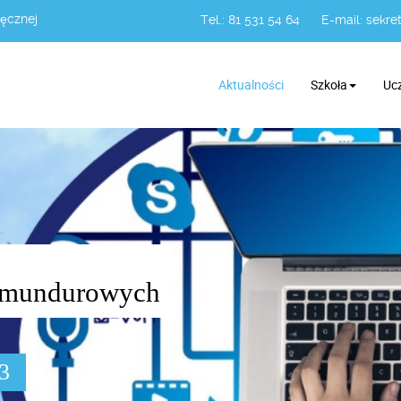
Łęcznej
Tel.: 81 531 54 64
E-mail:
sekret
Aktualności
Szkoła
Uc
żb mundurowych
03