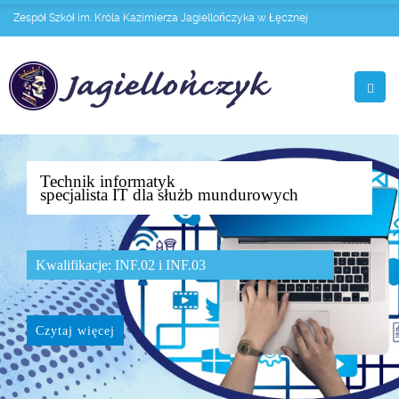
Zespół Szkół im. Króla Kazimierza Jagiellończyka w Łęcznej
Technik informatyk
specjalista IT dla służb mundurowych
Kwalifikacje: INF.02 i INF.03
Czytaj więcej