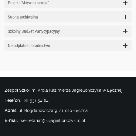
Projekt "Aktywna szkoła"
Strona archiwalna
Szkolny Budżet Partycypacyjny
Nieodpłatne poradnictwo
Zespół Szkół im. Króla Kazimierza Jagiellończyka w Łęcznej
Telefon:
81 531 54 64
Adres:
ul. Bogdanowicza 9, 21-010 Łęczna
E-mail:
sekretariat@kkjagiellonczyk.fc.pl