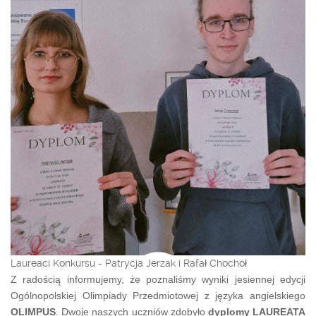
Laureaci Konkursu - Patrycja Jerzak i Rafał Chochół
Z radością informujemy, że poznaliśmy wyniki jesiennej edycji
Ogólnopolskiej Olimpiady Przedmiotowej z języka angielskiego
OLIMPUS
. Dwoje naszych uczniów zdobyło
dyplomy LAUREATA